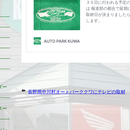
ズー
長野県中川村オートパーククワにテレビの取材
スー
ハン