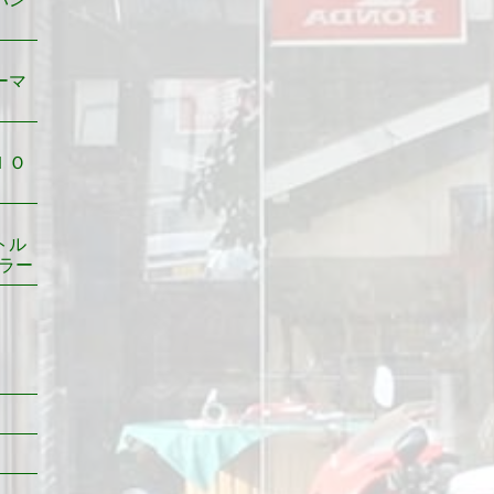
ーマ
ＩＯ
トル
ラー