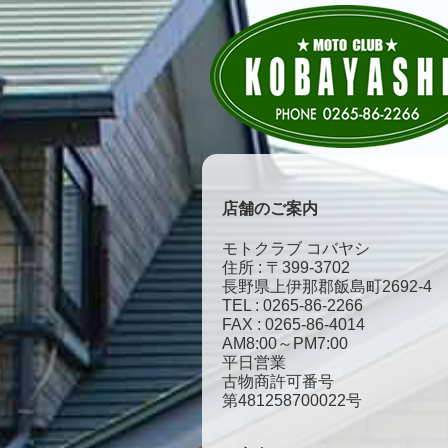
店舗のご案内
モトクラブ コバヤシ
住所 : 〒399-3702
長野県上伊那郡飯島町2692-4
TEL : 0265-86-2266
FAX : 0265-86-4014
AM8:00～PM7:00
平日営業
古物商許可番号
第481258700022号