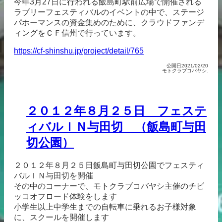
今年3月27日に行われる飯島町駅前広場で開催される
ラブリーフェスティバルのイベントの中で、ステージ
パホーマンスの資金集めのために、クラウドファンデ
ィングをＣＦ信州で行っています。
https://cf-shinshu.jp/project/detail/765
公開日2021/02/20
モトクラブコバヤシ.
２０１２年８月２５日 フェステ
ィバルＩＮ与田切 （飯島町与田
切公園）
２０１２年８月２５日飯島町与田切公園でフェスティ
バルＩＮ与田切を開催
その中のコーナーで、モトクラブコバヤシ主催のチビ
ッコオフロード体験をします
小学生以上中学生までの自転車に乗れるお子様対象
に、スクールを開催します