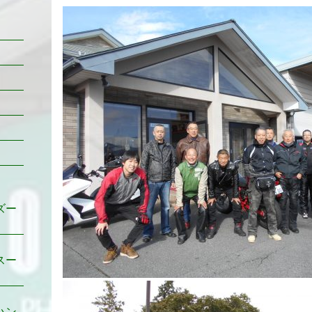
ズー
スー
ハン