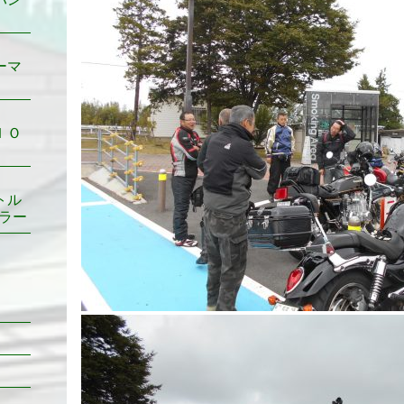
ーマ
ＩＯ
トル
ラー